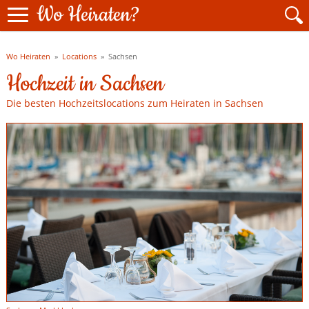
Wo Heiraten?
Wo Heiraten
»
Locations
»
Sachsen
Hochzeit in Sachsen
Die besten Hochzeitslocations zum Heiraten in Sachsen