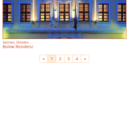
Sachsen, Dresden
Bülow Residenz
«
1
2
3
4
»