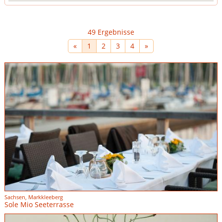
49 Ergebnisse
«
1
2
3
4
»
Sachsen, Markkleeberg
Sole Mio Seeterrasse