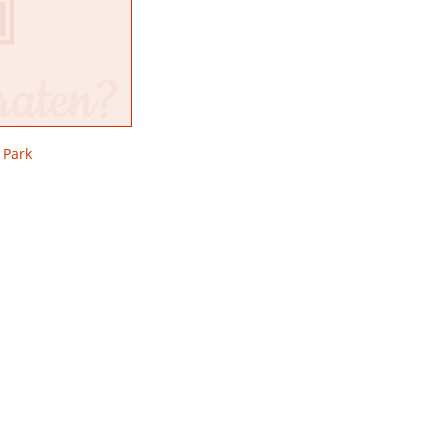
mbH
 Park
uberschloss