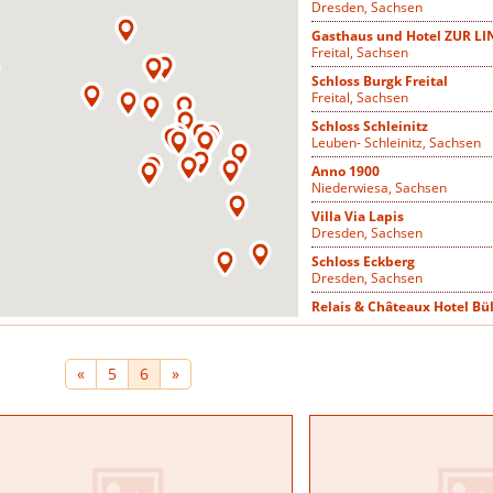
Dresden, Sachsen
Gasthaus und Hotel ZUR LI
Freital, Sachsen
Schloss Burgk Freital
Freital, Sachsen
Schloss Schleinitz
Leuben- Schleinitz, Sachsen
Anno 1900
Niederwiesa, Sachsen
Villa Via Lapis
Dresden, Sachsen
Schloss Eckberg
Dresden, Sachsen
Relais & Châteaux Hotel Bü
Dresden, Sachsen
Bülow Residenz
Dresden, Sachsen
«
5
6
»
Parkhotel Sächsisches Hau
Kurort Berggießhübel, Sachs
Galopprennbahn Dresden-S
Dresden, Sachsen
Kulturcafé Knicklicht - Ve