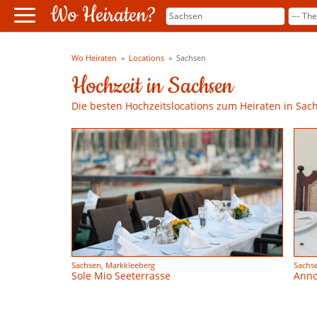
Wo Heiraten?
Wo Heiraten
»
Locations
»
Sachsen
Hochzeit in Sachsen
Die besten Hochzeitslocations zum Heiraten in Sac
Sachsen, Markkleeberg
Sachs
Sole Mio Seeterrasse
Anno