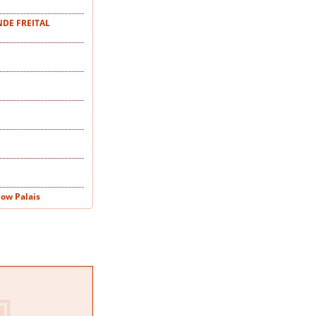
NDE FREITAL
low Palais
s
en
eidnitz
ranstaltungsraum