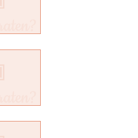
sen
ocation
rk