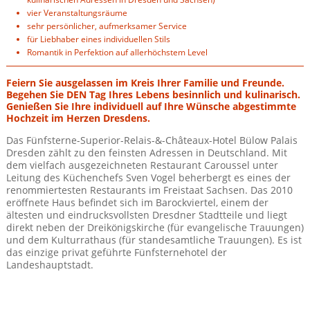
vier Veranstaltungsräume
sehr persönlicher, aufmerksamer Service
für Liebhaber eines individuellen Stils
Romantik in Perfektion auf allerhöchstem Level
Feiern Sie ausgelassen im Kreis Ihrer Familie und Freunde.
Begehen Sie DEN Tag Ihres Lebens besinnlich und kulinarisch.
Genießen Sie Ihre individuell auf Ihre Wünsche abgestimmte
Hochzeit im Herzen Dresdens.
Das Fünfsterne-Superior-Relais-&-Châteaux-Hotel Bülow Palais
Dresden zählt zu den feinsten Adressen in Deutschland. Mit
dem vielfach ausgezeichneten Restaurant Caroussel unter
Leitung des Küchenchefs Sven Vogel beherbergt es eines der
renommiertesten Restaurants im Freistaat Sachsen. Das 2010
eröffnete Haus befindet sich im Barockviertel, einem der
ältesten und eindrucksvollsten Dresdner Stadtteile und liegt
direkt neben der Dreikönigskirche (für evangelische Trauungen)
und dem Kulturrathaus (für standesamtliche Trauungen). Es ist
das einzige privat geführte Fünfsternehotel der
Landeshauptstadt.