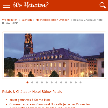
Wo Heiraten?
Wo Heiraten
»
Sachsen
»
Hochzeitslocation Dresden
»
Relais & Châteaux Hotel
Bülow Palais
Relais & Châteaux Hotel Bülow Palais
privat geführtes 5-Sterne-Hotel
Gourmetrestaurant Caroussel Nouvelle (eine der führenden
kulinarischen Adressen in Dresden und Sachsen)