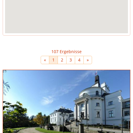
107 Ergebnisse
«
1
2
3
4
»