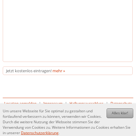
Jetzt kostenlos eintragen!
mehr »
Location anmelden
|
Impressum
|
Haftungsausschluss
|
Datenschutz
|
Kundenlogin
Um unsere Webseite für Sie optimal zu gestalten und
Alles klar!
fortlaufend verbessern zu können, verwenden wir Cookies.
© 2026 wo-heiraten.de
Durch die weitere Nutzung der Webseite stimmen Sie der
Verwendung von Cookies zu. Weitere Informationen zu Cookies erhalten Sie
in unserer
Datenschutzerklärung
.