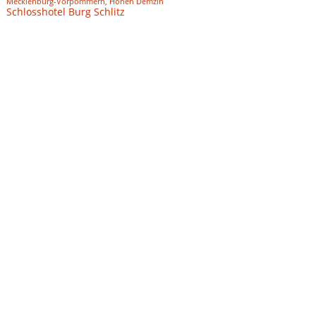
Mecklenburg-Vorpommern, Hohen Demzin
Schlosshotel Burg Schlitz