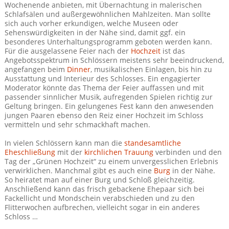
Wochenende anbieten, mit Übernachtung in malerischen
Schlafsälen und außergewöhnlichen Mahlzeiten. Man sollte
sich auch vorher erkundigen, welche Museen oder
Sehenswürdigkeiten in der Nähe sind, damit ggf. ein
besonderes Unterhaltungsprogramm geboten werden kann.
Für die ausgelassene Feier nach der
Hochzeit
ist das
Angebotsspektrum in Schlössern meistens sehr beeindruckend,
angefangen beim
Dinner
, musikalischen Einlagen, bis hin zu
Ausstattung und Interieur des Schlosses. Ein engagierter
Moderator könnte das Thema der Feier auffassen und mit
passender sinnlicher Musik, aufregenden Spielen richtig zur
Geltung bringen. Ein gelungenes Fest kann den anwesenden
jungen Paaren ebenso den Reiz einer Hochzeit im Schloss
vermitteln und sehr schmackhaft machen.
In vielen Schlössern kann man die
standesamtliche
Eheschließung
mit der
kirchlichen Trauung
verbinden und den
Tag der „Grünen Hochzeit“ zu einem unvergesslichen Erlebnis
verwirklichen. Manchmal gibt es auch eine
Burg
in der Nähe.
So heiratet man auf einer Burg und Schloß gleichzeitig.
Anschließend kann das frisch gebackene Ehepaar sich bei
Fackellicht und Mondschein verabschieden und zu den
Flitterwochen aufbrechen, vielleicht sogar in ein anderes
Schloss …