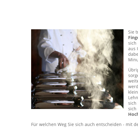
Sie 
Fing
sich
aus 
dabe
Minu
Übri
sorg
weit
werd
kle
Lehn
sich
sich
Hoch
Für welchen Weg Sie sich auch entscheiden - mit de