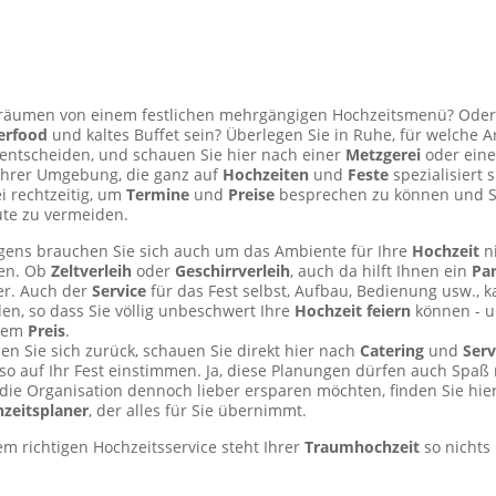
träumen von einem festlichen mehrgängigen Hochzeitsmenü? Oder 
erfood
und kaltes Buffet sein? Überlegen Sie in Ruhe, für welche A
 entscheiden, und schauen Sie hier nach einer
Metzgerei
oder ein
Ihrer Umgebung, die ganz auf
Hochzeiten
und
Feste
spezialisiert 
i rechtzeitig, um
Termine
und
Preise
besprechen zu können und Str
te zu vermeiden.
gens brauchen Sie sich auch um das Ambiente für Ihre
Hochzeit
ni
en. Ob
Zeltverleih
oder
Geschirrverleih
, auch da hilft Ihnen ein
Par
er. Auch der
Service
für das Fest selbst, Aufbau, Bedienung usw., 
en, so dass Sie völlig unbeschwert Ihre
Hochzeit feiern
können - u
inem
Preis
.
en Sie sich zurück, schauen Sie direkt hier nach
Catering
und
Serv
 so auf Ihr Fest einstimmen. Ja, diese Planungen dürfen auch Spa
 die Organisation dennoch lieber ersparen möchten, finden Sie hie
zeitsplaner
, der alles für Sie übernimmt.
m richtigen Hochzeitsservice steht Ihrer
Traumhochzeit
so nichts