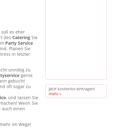
soll es eher
rt des
Catering
Sie
em
Party Service
sind. Planen Sie
ess in letzter
cht unnötig zu
tyservice
gerne
kann gebucht
nd oft sogar zu
Jetzt kostenlos eintragen!
mehr »
ice
, und lassen Sie
ß machen! Wenn Sie
r auch einen
 mehr im Wege!