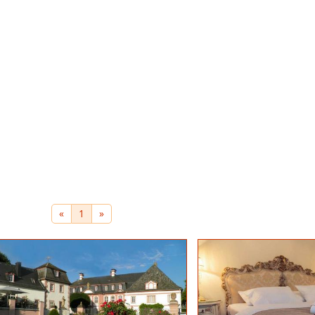
«
1
»