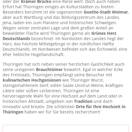
oder der
Krämer Brücke
eine Reise wert. Doch auch neben
Erfurt hat Thüringen einiges an Kulturstädten zu bieten:
Besonders berühmt ist die sogenannten
Goethe-Stadt Weimar
,
aber auch Wartburg und das Bildungszentrum des Landes,
Jena, laden ein zum Flaniere und historischen Schwelgen.
Wegen seiner zentralen Lage und dem großen Anteil an
bewaldeter Fläche wird Thüringen gerne als
Grünes Herz
Deutschlands
bezeichnet. Im Nordosten des Landes liegt der
Harz, das höchste Mittelgebirge in der nördlichen Hälfte
Deutschlands, im Nordwesen befindet sich das Eichsweld, eine
eher liebliche Hügellandschaft.
Thüringen hat sich neben seiner herzlichen Gastlichkeit auch
seine ureigenen
Brauchtümer
bewahrt. Egal in welcher Ecke
des Freistaats, Thüringen empfängt seine Besucher mit
kulinarischen Hochgenüssen
wie Thüringer Wurst,
steingemahlenem Senf, edlen Saale-Unstrut Weine, kräftigen
Liköre oder süßen Leckereien. Thüringen ist eine
hervorragende Wahl für eine Hochzeit auf dem Land oder in
historischen Altstadt, umgeben von
Tradition
und doch
innovativ und kreativ. Die schönsten
Orte für Ihre Hochzeit in
Thüringen
haben wir für Sie bereits recherchiert!