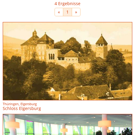
4 Ergebnisse
«
1
»
Thüringen, Elgersburg
Schloss Elgersburg