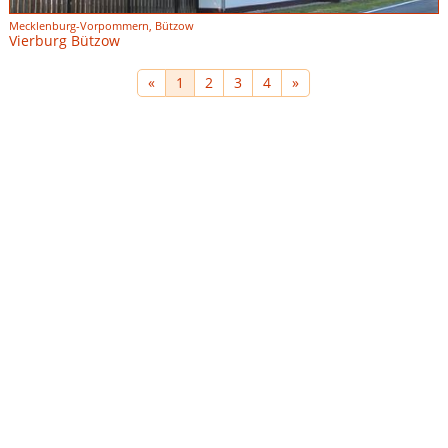
Mecklenburg-Vorpommern, Bützow
Vierburg Bützow
«
1
2
3
4
»