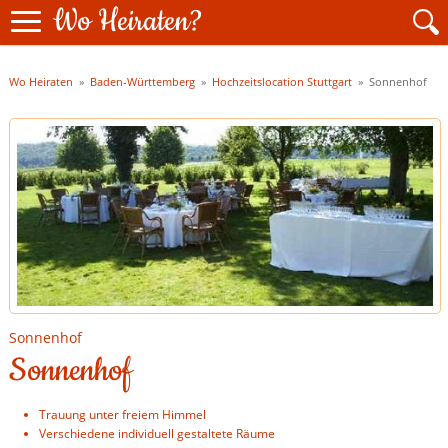
Wo Heiraten?
Wo Heiraten
»
Baden-Württemberg
»
Hochzeitslocation Stuttgart
»
Sonnenhof
Sonnenhof
Sonnenhof
Trauung unter freiem Himmel
Verschiedene individuell gestaltete Räume