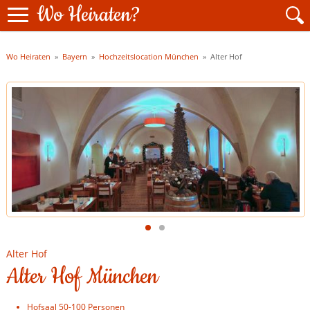
Wo Heiraten?
Wo Heiraten
»
Bayern
»
Hochzeitslocation München
»
Alter Hof
Alter Hof
Alter Hof München
Hofsaal 50-100 Personen