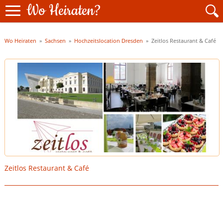
Wo Heiraten?
Wo Heiraten
»
Sachsen
»
Hochzeitslocation Dresden
»
Zeitlos Restaurant & Café
Zeitlos Restaurant & Café