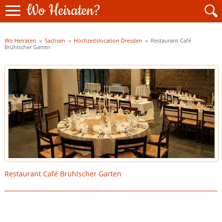
Wo Heiraten?
Wo Heiraten
»
Sachsen
»
Hochzeitslocation Dresden
»
Restaurant Café
Brühlscher Garten
Restaurant Café Brühlscher Garten