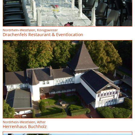
Nordrhein-Westfalen, Königswinter
Drachenfels Restaurant & Eventlocation
Nordrhein-Westfalen, Alfter
Herrenhaus Buchholz