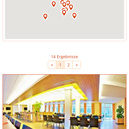
14 Ergebnisse
«
1
2
»