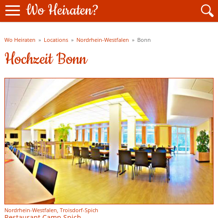
Wo Heiraten?
Wo Heiraten
»
Locations
»
Nordrhein-Westfalen
»
Bonn
Hochzeit Bonn
Nordrhein-Westfalen, Troisdorf-Spich
Restaurant Camp Spich