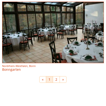
Nordrhein-Westfalen, Bonn
Bonngarten
«
1
2
»